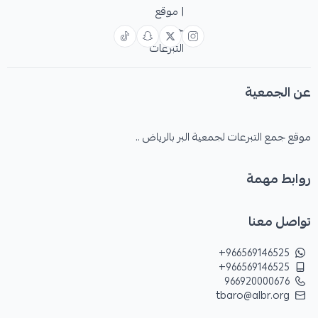
عن الجمعية
موقع جمع التبرعات لجمعية البر بالرياض ..
روابط مهمة
تواصل معنا
زكاة المال
+966569146525
+966569146525
مبلغ المساهمة
966920000676
tbaro@albr.org
ر.س
1000
500
ر.س
ر.س